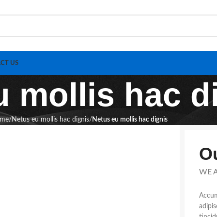
CT US
 mollis hac d
me
Netus eu mollis hac dignis
Netus eu mollis hac dignis
Ou
WE A
Accum
adipi