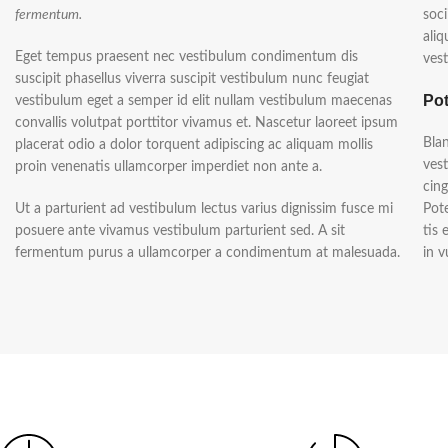
fermentum.
soci
ali
Eget tempus praesent nec vestibulum condimentum dis
vest
suscipit phasellus viverra suscipit vestibulum nunc feugiat
Pot
vestibulum eget a semper id elit nullam vestibulum maecenas
convallis volutpat porttitor vivamus et. Nascetur laoreet ipsum
Blan
placerat odio a dolor torquent adipiscing ac aliquam mollis
vest
proin venenatis ullamcorper imperdiet non ante a.
cing
Ut a parturient ad vestibulum lectus varius dignissim fusce mi
Pote
posuere ante vivamus vestibulum parturient sed. A sit
tis
fermentum purus a ullamcorper a condimentum at malesuada.
in v