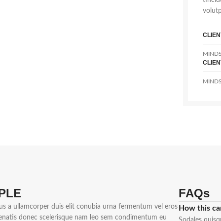
tinci
volut
CLIEN
MINDS
CLIEN
MINDS
PLE
FAQs
us a ullamcorper duis elit conubia urna fermentum vel eros
How this ca
enatis donec scelerisque nam leo sem condimentum eu
Sodales quisq