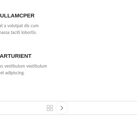
 ULLAMCPER
at a volutpat dis cum
massa taciti lobortis.
PARTURIENT
bus vestibulum vestibulum
et adipiscing.