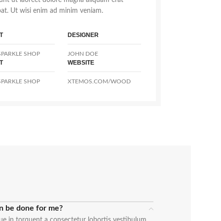
dunt ut laoreet dolore magna aliquam erat
pat. Ut wisi enim ad minim veniam.
T
DESIGNER
PARKLE SHOP
JOHN DOE
T
WEBSITE
PARKLE SHOP
XTEMOS.COM/WOOD
n be done for me?
ue in torquent a consectetur lobortis vestibulum