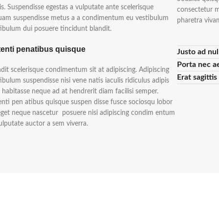
is. Suspendisse egestas a vulputate ante scelerisque
consectetur me
quam suspendisse metus a a condimentum eu vestibulum
pharetra viva
ibulum dui posuere tincidunt blandit.
enti penatibus quisque
Justo ad nul
Porta nec a
dit scelerisque condimentum sit at adipiscing. Adipiscing
Erat sagitti
ibulum suspendisse nisi vene natis iaculis ridiculus adipis
 habitasse neque ad at hendrerit diam facilisi semper.
nti pen atibus quisque suspen disse fusce sociosqu lobor
 eget neque nascetur posuere nisi adipiscing condim entum
ulputate auctor a sem viverra.