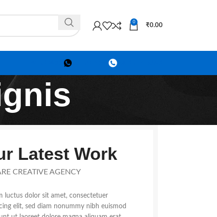
0
₹
0.00
WhatsApp
Call us now!
Rent a Product
ignis
r Latest Work
RE CREATIVE AGENCY
 luctus dolor sit amet, consectetuer
scing elit, sed diam nonummy nibh euismod